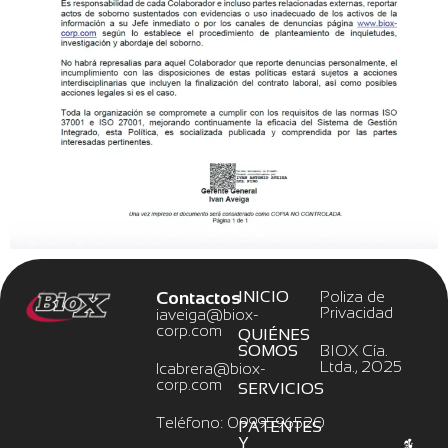
Contactos
INICIO
Poliza de
Privacidad
iaveiga@biox-
corp.com
QUIÉNES
SOMOS
BIOX Cía.
Ltda., 2025
lcabrera@biox-
corp.com
SERVICIOS
Teléfono: 0999596520
PATENTES
Y