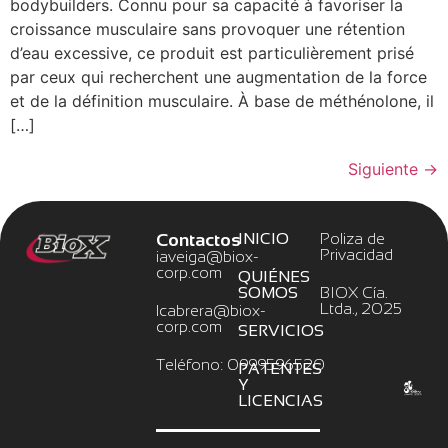
bodybuilders. Connu pour sa capacité à favoriser la
croissance musculaire sans provoquer une rétention
d’eau excessive, ce produit est particulièrement prisé
par ceux qui recherchent une augmentation de la force
et de la définition musculaire. À base de méthénolone, il
[…]
Siguiente
→
Contactos
INICIO
Poliza de
Privacidad
iaveiga@biox-
corp.com
QUIÉNES
SOMOS
BIOX Cía.
Ltda., 2025
lcabrera@biox-
corp.com
SERVICIOS
Teléfono: 0999596520
PATENTES
Y
LICENCIAS