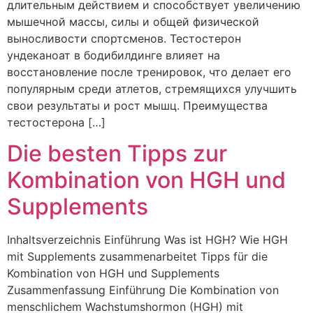
длительным действием и способствует увеличению
мышечной массы, силы и общей физической
выносливости спортсменов. Тестостерон
ундеканоат в бодибилдинге влияет на
восстановление после тренировок, что делает его
популярным среди атлетов, стремящихся улучшить
свои результаты и рост мышц. Преимущества
тестостерона […]
Die besten Tipps zur
Kombination von HGH und
Supplements
Inhaltsverzeichnis Einführung Was ist HGH? Wie HGH
mit Supplements zusammenarbeitet Tipps für die
Kombination von HGH und Supplements
Zusammenfassung Einführung Die Kombination von
menschlichem Wachstumshormon (HGH) mit