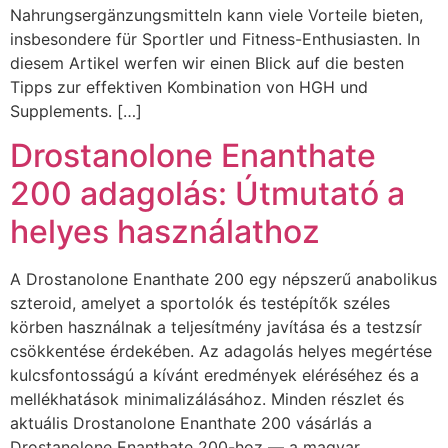
Nahrungsergänzungsmitteln kann viele Vorteile bieten,
insbesondere für Sportler und Fitness-Enthusiasten. In
diesem Artikel werfen wir einen Blick auf die besten
Tipps zur effektiven Kombination von HGH und
Supplements. […]
Drostanolone Enanthate
200 adagolás: Útmutató a
helyes használathoz
A Drostanolone Enanthate 200 egy népszerű anabolikus
szteroid, amelyet a sportolók és testépítők széles
körben használnak a teljesítmény javítása és a testzsír
csökkentése érdekében. Az adagolás helyes megértése
kulcsfontosságú a kívánt eredmények eléréséhez és a
mellékhatások minimalizálásához. Minden részlet és
aktuális Drostanolone Enanthate 200 vásárlás a
Drostanolone Enanthate 200-hoz — a magyar