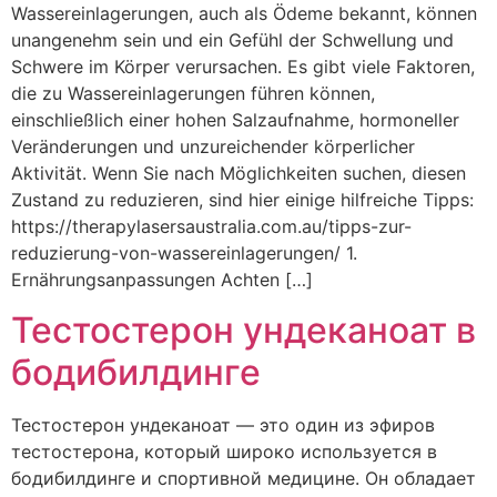
Wassereinlagerungen, auch als Ödeme bekannt, können
unangenehm sein und ein Gefühl der Schwellung und
Schwere im Körper verursachen. Es gibt viele Faktoren,
die zu Wassereinlagerungen führen können,
einschließlich einer hohen Salzaufnahme, hormoneller
Veränderungen und unzureichender körperlicher
Aktivität. Wenn Sie nach Möglichkeiten suchen, diesen
Zustand zu reduzieren, sind hier einige hilfreiche Tipps:
https://therapylasersaustralia.com.au/tipps-zur-
reduzierung-von-wassereinlagerungen/ 1.
Ernährungsanpassungen Achten […]
Тестостерон ундеканоат в
бодибилдинге
Тестостерон ундеканоат — это один из эфиров
тестостерона, который широко используется в
бодибилдинге и спортивной медицине. Он обладает