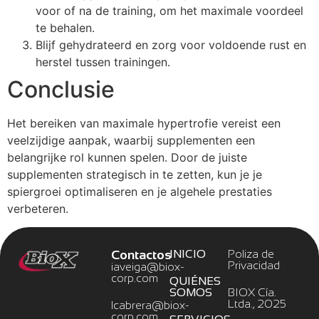
voor of na de training, om het maximale voordeel
te behalen.
Blijf gehydrateerd en zorg voor voldoende rust en
herstel tussen trainingen.
Conclusie
Het bereiken van maximale hypertrofie vereist een
veelzijdige aanpak, waarbij supplementen een
belangrijke rol kunnen spelen. Door de juiste
supplementen strategisch in te zetten, kun je je
spiergroei optimaliseren en je algehele prestaties
verbeteren.
Contactos
INICIO
Poliza de
Privacidad
iaveiga@biox-
corp.com
QUIÉNES
SOMOS
BIOX Cía.
Ltda., 2025
lcabrera@biox-
corp.com